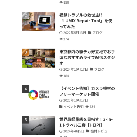
858
収録トラブルの救世主!?
「LUMIX Repair Tool」を使
ってみた
2022年5月13日
ブログ
274
東京都内の駅チカ好立地でお手
頃なおすすめライブ配信スタジ
オ
2024年10月17日
ブログ
184
【イベント告知】カメラ機材の
フリーマーケット開催
2023年10月17日
イベント告知
134
世界最軽量級を目指す！3-in-
1トラベル三脚【HEIPI】
2024年4月5日
機材レビュー