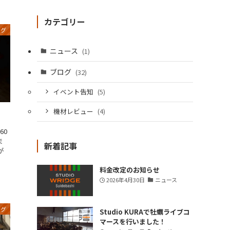
カテゴリー
ログ
ニュース
(1)
ブログ
(32)
イベント告知
(5)
機材レビュー
(4)
60
ま
新着記事
が
料金改定のお知らせ
2026年4月30日
ニュース
ログ
Studio KURAで牡蠣ライブコ
マースを行いました！