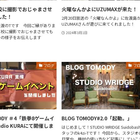
校に撮影でおじゃまさせ
火曜なんかよにUZUMAXが来た！
した！
2月20日放送の「火曜なんかよ」に佐渡島
UZUMAXさんが遊びに来てくれました！
渡のTです 今回ご縁がありま
高校に撮影でおじゃまさせても
2024年3月1日
その様子をお伝えします
ブログ
ブ
MODY ＃4「鉄拳8ゲームイ
BLOG TOMODY#2.0「起動。」
dio KURAにて開催しま
はじめまして！STUDIO WRIDGE Suidobas
タッフのk4zi-Tです！ 今回から、スタジオ
日常や、機材の使い方など記事にしていこ