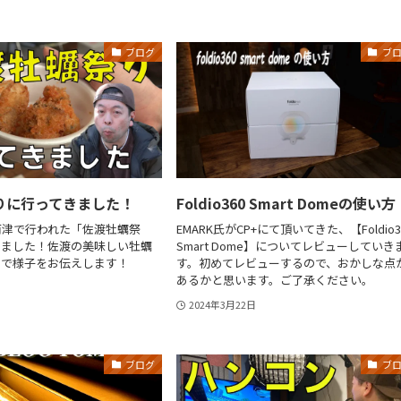
ブログ
ブ
りに行ってきました！
Foldio360 Smart Domeの使い方
両津で行われた「佐渡牡蠣祭
EMARK氏がCP+にて頂いてきた、【Foldio3
きました！佐渡の美味しい牡蠣
Smart Dome】についてレビューしていき
ので様子をお伝えします！
す。初めてレビューするので、おかしな点
あるかと思います。ご了承ください。
2024年3月22日
ブログ
ブ