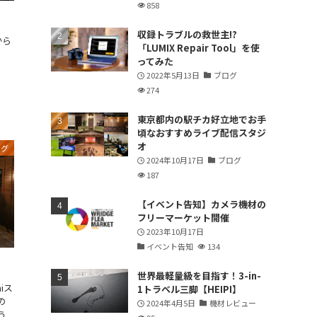
858
収録トラブルの救世主!?
から
「LUMIX Repair Tool」を使
ってみた
2022年5月13日
ブログ
274
東京都内の駅チカ好立地でお手
頃なおすすめライブ配信スタジ
オ
ログ
2024年10月17日
ブログ
187
【イベント告知】カメラ機材の
フリーマーケット開催
2023年10月17日
イベント告知
134
世界最軽量級を目指す！3-in-
hiス
1トラベル三脚【HEIPI】
の
2024年4月5日
機材レビュー
う